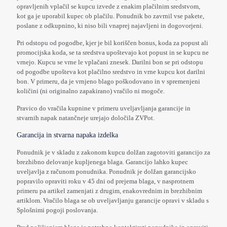
opravljenih vplačil se kupcu izvede z enakim plačilnim sredstvom,
kot ga je uporabil kupec ob plačilu. Ponudnik bo zavrnil vse pakete,
poslane z odkupnino, ki niso bili vnaprej najavljeni in dogovorjeni.
Pri odstopu od pogodbe, kjer je bil koriščen bonus, koda za popust ali
promocijska koda, se ta sredstva upoštevajo kot popust in se kupcu ne
vrnejo. Kupcu se vrne le vplačani znesek. Darilni bon se pri odstopu
od pogodbe upošteva kot plačilno sredstvo in vrne kupcu kot darilni
bon. V primeru, da je vrnjeno blago poškodovano in v spremenjeni
količini (ni originalno zapakirano) vračilo ni mogoče.
Pravico do vračila kupnine v primeru uveljavljanja garancije in
stvarnih napak natančneje urejajo določila ZVPot.
Garancija in stvarna napaka izdelka
Ponudnik je v skladu z zakonom kupcu dolžan zagotoviti garancijo za
brezhibno delovanje kupljenega blaga. Garancijo lahko kupec
uveljavlja z računom ponudnika. Ponudnik je dolžan garancijsko
popravilo opraviti roku v 45 dni od prejema blaga, v nasprotnem
primeru pa artikel zamenjati z drugim, enakovrednim in brezhibnim
artiklom. Vračilo blaga se ob uveljavljanju garancije opravi v skladu s
Splošnimi pogoji poslovanja.