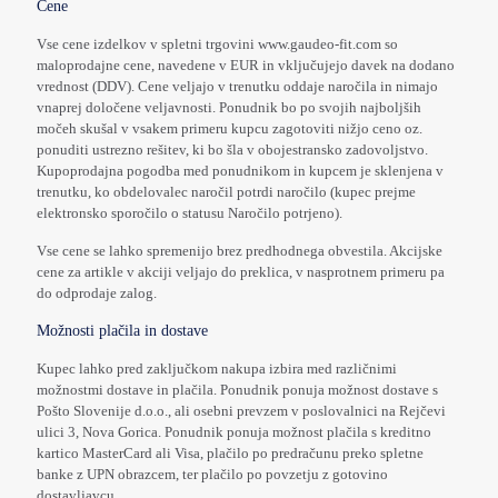
Cene
Vse cene izdelkov v spletni trgovini www.gaudeo-fit.com so
maloprodajne cene, navedene v EUR in vključujejo davek na dodano
vrednost (DDV). Cene veljajo v trenutku oddaje naročila in nimajo
vnaprej določene veljavnosti. Ponudnik bo po svojih najboljših
močeh skušal v vsakem primeru kupcu zagotoviti nižjo ceno oz.
ponuditi ustrezno rešitev, ki bo šla v obojestransko zadovoljstvo.
Kupoprodajna pogodba med ponudnikom in kupcem je sklenjena v
trenutku, ko obdelovalec naročil potrdi naročilo (kupec prejme
elektronsko sporočilo o statusu Naročilo potrjeno).
Vse cene se lahko spremenijo brez predhodnega obvestila. Akcijske
cene za artikle v akciji veljajo do preklica, v nasprotnem primeru pa
do odprodaje zalog.
Možnosti plačila in dostave
Kupec lahko pred zaključkom nakupa izbira med različnimi
možnostmi dostave in plačila. Ponudnik ponuja možnost dostave s
Pošto Slovenije d.o.o., ali osebni prevzem v poslovalnici na Rejčevi
ulici 3, Nova Gorica. Ponudnik ponuja možnost plačila s kreditno
kartico MasterCard ali Visa, plačilo po predračunu preko spletne
banke z UPN obrazcem, ter plačilo po povzetju z gotovino
dostavljavcu.