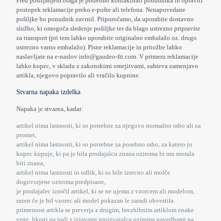
Pred pošiljanjem blaga je potrebno kontaktirati ponudnika in opraviti
postopek reklamacije preko e-pošte ali telefona. Nenapovedane
pošiljke bo ponudnik zavrnil. Priporočamo, da uporabite dostavno
službo, ki omogoča sledenje pošiljke ter da blago ustrezno pripravite
za transport (pri tem lahko uporabite originalno embalažo oz. drugo
ustrezno varno embalažo). Pisne reklamacije in pritožbe lahko
naslavljate na e-naslov info@gaudeo-fit.com. V primeru reklamacije
lahko kupec, v skladu z zakonskimi omejitvami, zahteva zamenjavo
artikla, njegovo popravilo ali vračilo kupnine.
Stvarna napaka izdelka
Napaka je stvarna, kadar:
artikel nima lastnosti, ki so potrebne za njegovo normalno rabo ali za
promet,
artikel nima lastnosti, ki so potrebne za posebno rabo, za katero jo
kupec kupuje, ki pa je bila prodajalcu znana oziroma bi mu morala
biti znana,
artikel nima lastnosti in odlik, ki so bile izrecno ali molče
dogovorjene oziroma predpisane,
je prodajalec izročil artikel, ki se ne ujema z vzorcem ali modelom,
razen če je bil vzorec ali model pokazan le zaradi obvestila.
primernost artikla se preverja z drugim, brezhibnim artiklom enake
vrste, hkrati pa tudi z izjavami proizvajalca oziroma navedbami na