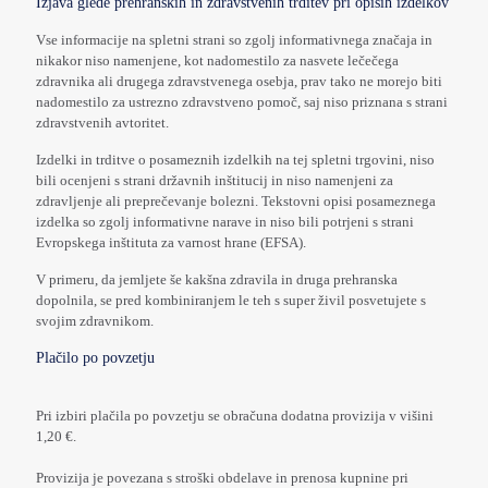
Izjava glede prehranskih in zdravstvenih trditev pri opisih izdelkov
Vse informacije na spletni strani so zgolj informativnega značaja in
nikakor niso namenjene, kot nadomestilo za nasvete lečečega
zdravnika ali drugega zdravstvenega osebja, prav tako ne morejo biti
nadomestilo za ustrezno zdravstveno pomoč, saj niso priznana s strani
zdravstvenih avtoritet.
Izdelki in trditve o posameznih izdelkih na tej spletni trgovini, niso
bili ocenjeni s strani državnih inštitucij in niso namenjeni za
zdravljenje ali preprečevanje bolezni. Tekstovni opisi posameznega
izdelka so zgolj informativne narave in niso bili potrjeni s strani
Evropskega inštituta za varnost hrane (EFSA).
V primeru, da jemljete še kakšna zdravila in druga prehranska
dopolnila, se pred kombiniranjem le teh s super živil posvetujete s
svojim zdravnikom.
Plačilo po povzetju
Pri izbiri plačila po povzetju se obračuna dodatna provizija v višini
1,20 €.
Provizija je povezana s stroški obdelave in prenosa kupnine pri