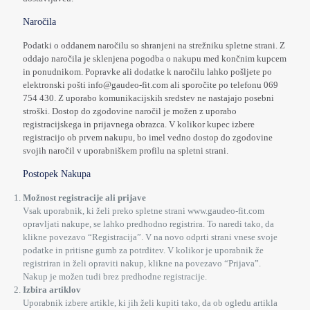
Naročila
Podatki o oddanem naročilu so shranjeni na strežniku spletne strani. Z
oddajo naročila je sklenjena pogodba o nakupu med končnim kupcem
in ponudnikom. Popravke ali dodatke k naročilu lahko pošljete po
elektronski pošti info@gaudeo-fit.com ali sporočite po telefonu 069
754 430. Z uporabo komunikacijskih sredstev ne nastajajo posebni
stroški. Dostop do zgodovine naročil je možen z uporabo
registracijskega in prijavnega obrazca. V kolikor kupec izbere
registracijo ob prvem nakupu, bo imel vedno dostop do zgodovine
svojih naročil v uporabniškem profilu na spletni strani.
Postopek Nakupa
Možnost registracije ali prijave
Vsak uporabnik, ki želi preko spletne strani www.gaudeo-fit.com
opravljati nakupe, se lahko predhodno registrira. To naredi tako, da
klikne povezavo “Registracija”. V na novo odprti strani vnese svoje
podatke in pritisne gumb za potrditev. V kolikor je uporabnik že
registriran in želi opraviti nakup, klikne na povezavo “Prijava”.
Nakup je možen tudi brez predhodne registracije.
Izbira artiklov
Uporabnik izbere artikle, ki jih želi kupiti tako, da ob ogledu artikla