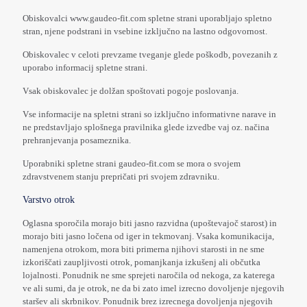
Obiskovalci www.gaudeo-fit.com spletne strani uporabljajo spletno
stran, njene podstrani in vsebine izključno na lastno odgovornost.
Obiskovalec v celoti prevzame tveganje glede poškodb, povezanih z
uporabo informacij spletne strani.
Vsak obiskovalec je dolžan spoštovati pogoje poslovanja.
Vse informacije na spletni strani so izključno informativne narave in
ne predstavljajo splošnega pravilnika glede izvedbe vaj oz. načina
prehranjevanja posameznika.
Uporabniki spletne strani gaudeo-fit.com se mora o svojem
zdravstvenem stanju prepričati pri svojem zdravniku.
Varstvo otrok
Oglasna sporočila morajo biti jasno razvidna (upoštevajoč starost) in
morajo biti jasno ločena od iger in tekmovanj. Vsaka komunikacija,
namenjena otrokom, mora biti primerna njihovi starosti in ne sme
izkoriščati zaupljivosti otrok, pomanjkanja izkušenj ali občutka
lojalnosti. Ponudnik ne sme sprejeti naročila od nekoga, za katerega
ve ali sumi, da je otrok, ne da bi zato imel izrecno dovoljenje njegovih
staršev ali skrbnikov. Ponudnik brez izrecnega dovoljenja njegovih