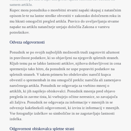
samem artiklu.
Kupec mora ponudnika o morebitni stvarni napaki skupaj z natančnim
opisom le-te na lastne stroške obvestiti v zakonsko določenem roku in
mu hkrati omogočiti pregled artikla. Pravico do uveljavljanja stvarne
napake na artiklu natančneje urejajo določila Zakona o varstvu
potrošnikov.
Odveza odgovornosti
Ponudnik se po svojih najboljših možnostih trudi zagotoviti ažurnost
in pravilnost podatkov, ki so objavljeni na njegovih spletnih straneh.
Kljub temu pa se lahko lastnosti artiklov, njihova dobavljivost in cena
spremenijo tako hitro, da ponudnik ne uspe popraviti podatkov na
spletnih straneh. V takem primeru bo obdelovalec naročil kupca
obvestil o spremembah in mu omogočil preklic naročila ali zamenjavo
naročenega artikla. Ponudnik ne odgovarja za vsebino mnenj o
artiklih, ki jih napišejo obiskovalci. Ponudnik mnenja pred objavo
pregleda in zavrne tista, ki vsebujejo očitne neresnice, so zavajajoča
ali žaljiva. Ponudnik ne odgovarja za informacije v mnenjih in se
odvezuje kakršnekoli odgovornosti, ki izvira iz informacij v mnenjih.
Vse fotografije izdelkov so simbolične in ne zagotavljajo lastnosti
izdelka.
Odgovornost obiskovalca spletne strani