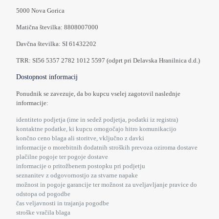
5000 Nova Gorica
Matična številka: 8808007000
Davčna številka: SI 61432202
TRR: SI56 5357 2782 1012 5597 (odprt pri Delavska Hranilnica d.d.)
Dostopnost informacij
Ponudnik se zavezuje, da bo kupcu vselej zagotovil naslednje
informacije:
identiteto podjetja (ime in sedež podjetja, podatki iz registra)
kontaktne podatke, ki kupcu omogočajo hitro komunikacijo
končno ceno blaga ali storitve, vključno z davki
informacije o morebitnih dodatnih stroških prevoza oziroma dostave
plačilne pogoje ter pogoje dostave
informacije o pritožbenem postopku pri podjetju
seznanitev z odgovornostjo za stvarne napake
možnost in pogoje garancije ter možnost za uveljavljanje pravice do
odstopa od pogodbe
čas veljavnosti in trajanja pogodbe
stroške vračila blaga