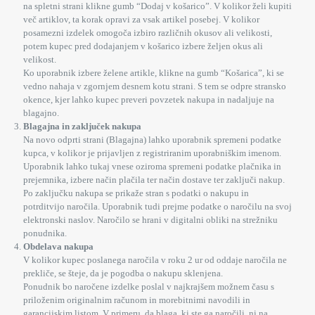
na spletni strani klikne gumb “Dodaj v košarico”. V kolikor želi kupiti
več artiklov, ta korak opravi za vsak artikel posebej. V kolikor
posamezni izdelek omogoča izbiro različnih okusov ali velikosti,
potem kupec pred dodajanjem v košarico izbere željen okus ali
velikost.
Ko uporabnik izbere želene artikle, klikne na gumb “Košarica”, ki se
vedno nahaja v zgornjem desnem kotu strani. S tem se odpre stransko
okence, kjer lahko kupec preveri povzetek nakupa in nadaljuje na
blagajno.
Blagajna in zaključek nakupa
Na novo odprti strani (Blagajna) lahko uporabnik spremeni podatke
kupca, v kolikor je prijavljen z registriranim uporabniškim imenom.
Uporabnik lahko tukaj vnese oziroma spremeni podatke plačnika in
prejemnika, izbere način plačila ter način dostave ter zaključi nakup.
Po zaključku nakupa se prikaže stran s podatki o nakupu in
potrditvijo naročila. Uporabnik tudi prejme podatke o naročilu na svoj
elektronski naslov. Naročilo se hrani v digitalni obliki na strežniku
ponudnika.
Obdelava nakupa
V kolikor kupec poslanega naročila v roku 2 ur od oddaje naročila ne
prekliče, se šteje, da je pogodba o nakupu sklenjena.
Ponudnik bo naročene izdelke poslal v najkrajšem možnem času s
priloženim originalnim računom in morebitnimi navodili in
garancijskim listom. V primeru, da blaga, ki ste ga naročili, ni na