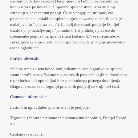
osebnih podatkov (Zvop-1) ter priporočili GZS in mednarodnimi
kodeksi za e-poslovanje. Z uporabo spletne strani izrazite svoje
strinjanje z navedenimi pogoji. Če se s pogoji ne strinjate, vas
prosimo, da ne uporabljate spletne trgovine www.gaudeo-fit.com (v
nadaljevanju “spletna stran”). Upravljalec strani, podjetje Danijel
Ranić s.p. (v nadaljevanju “ponudnik”), si pridržuje pravico do
spremembe pogojev na spletni strani kadarkoli. Vse spremembe so
zavezujoče za kupce, zato vam priporočamo, da si Pogoje poslovanja
redno ogledujete.
Pravno obvestilo
Spletna stran z vsem besedilom, slikami in ostalo grafiko na spletni
strani je zaščitena z Zakonom o avtorskih pravicah in jih ni dovoljeno
reproducirati ali uporabljati brez predhodnega pisnega dovoljenja.
Blagovne znamke in logotipi priznanih podjetij so v njihovi lasti.
Osnovne informacije
Lastnik in upravljalec spletne strani je podjetje:
Trgovina s športno prehrano in prehranskimi dopolnili, Danijel Ranić
s.p.
Cankarjeva ulica, 26