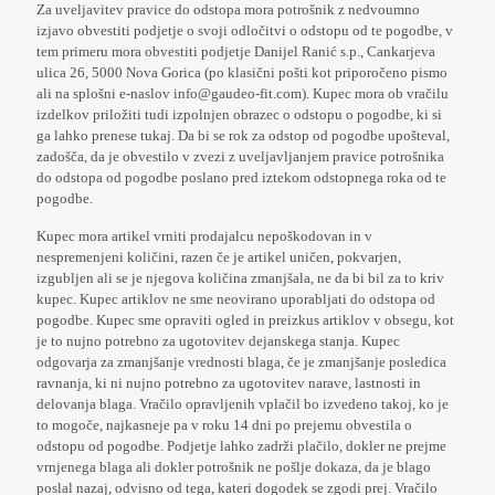
Za uveljavitev pravice do odstopa mora potrošnik z nedvoumno
izjavo obvestiti podjetje o svoji odločitvi o odstopu od te pogodbe, v
tem primeru mora obvestiti podjetje Danijel Ranić s.p., Cankarjeva
ulica 26, 5000 Nova Gorica (po klasični pošti kot priporočeno pismo
ali na splošni e-naslov info@gaudeo-fit.com). Kupec mora ob vračilu
izdelkov priložiti tudi izpolnjen obrazec o odstopu o pogodbe, ki si
ga lahko prenese tukaj. Da bi se rok za odstop od pogodbe upošteval,
zadošča, da je obvestilo v zvezi z uveljavljanjem pravice potrošnika
do odstopa od pogodbe poslano pred iztekom odstopnega roka od te
pogodbe.
Kupec mora artikel vrniti prodajalcu nepoškodovan in v
nespremenjeni količini, razen če je artikel uničen, pokvarjen,
izgubljen ali se je njegova količina zmanjšala, ne da bi bil za to kriv
kupec. Kupec artiklov ne sme neovirano uporabljati do odstopa od
pogodbe. Kupec sme opraviti ogled in preizkus artiklov v obsegu, kot
je to nujno potrebno za ugotovitev dejanskega stanja. Kupec
odgovarja za zmanjšanje vrednosti blaga, če je zmanjšanje posledica
ravnanja, ki ni nujno potrebno za ugotovitev narave, lastnosti in
delovanja blaga. Vračilo opravljenih vplačil bo izvedeno takoj, ko je
to mogoče, najkasneje pa v roku 14 dni po prejemu obvestila o
odstopu od pogodbe. Podjetje lahko zadrži plačilo, dokler ne prejme
vrnjenega blaga ali dokler potrošnik ne pošlje dokaza, da je blago
poslal nazaj, odvisno od tega, kateri dogodek se zgodi prej. Vračilo