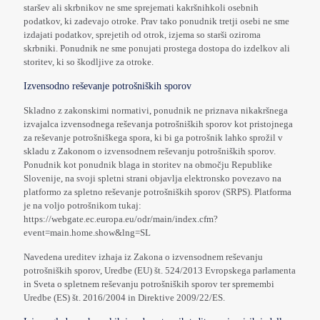
staršev ali skrbnikov ne sme sprejemati kakršnihkoli osebnih
podatkov, ki zadevajo otroke. Prav tako ponudnik tretji osebi ne sme
izdajati podatkov, sprejetih od otrok, izjema so starši oziroma
skrbniki. Ponudnik ne sme ponujati prostega dostopa do izdelkov ali
storitev, ki so škodljive za otroke.
Izvensodno reševanje potrošniških sporov
Skladno z zakonskimi normativi, ponudnik ne priznava nikakršnega
izvajalca izvensodnega reševanja potrošniških sporov kot pristojnega
za reševanje potrošniškega spora, ki bi ga potrošnik lahko sprožil v
skladu z Zakonom o izvensodnem reševanju potrošniških sporov.
Ponudnik kot ponudnik blaga in storitev na območju Republike
Slovenije, na svoji spletni strani objavlja elektronsko povezavo na
platformo za spletno reševanje potrošniških sporov (SRPS). Platforma
je na voljo potrošnikom tukaj:
https://webgate.ec.europa.eu/odr/main/index.cfm?
event=main.home.show&lng=SL
Navedena ureditev izhaja iz Zakona o izvensodnem reševanju
potrošniških sporov, Uredbe (EU) št. 524/2013 Evropskega parlamenta
in Sveta o spletnem reševanju potrošniških sporov ter spremembi
Uredbe (ES) št. 2016/2004 in Direktive 2009/22/ES.