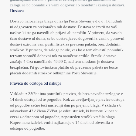
zalogi, se bo ponudnik z vami dogovoril o morebitni kasnejši dostavi.
Dostava
Dostavo naročenega blaga opravlja Pošta Slovenije d.o.o.. Ponudnik
ni odgovoren za prekoračen rok dostave. Dostava se izvrši na vaš
naslov, ki ste ga navedli ob prijavi ali naročilu. V primeru, da vas ob
času dostave ni doma, se bo dostavljavec dogovoril z vami o ponovni
dostavi oziroma vam pustil listek za prevzem paketa, brez dodatnih
stroškov. V primeru, da zaloga poide, vas bo o tem obvestil ponudnik
ter vam sporočil dobavni rok za naročene artikle. Stroški dostave
znašajo 4 € za naročila do 49,99 €, nad tem zneskom je dostava
brezplačna. Pri gotovinskem plačilu ob prevzemu paketa ne boste
plačali dodatnih stroškov odkupnine Pošti Slovenije.
Pravica do odstopa od nakupa
V skladu z ZVPot ima potrošnik pravico, da brez navedbe razlogov v
14 dneh odstopi od te pogodbe. Rok za uveljavljanje pravice odstopa
od pogodbe začne teči naslednji dan po prejemu blaga. V skladu s 6.
odstavkom 43.č člena ZVPot, je edini strošek, ki bremeni kupca v
zvezi z odstopom od pogodbe, neposreden strošek vračila blaga.
Kupec mora izdelek vrniti najkasneje v 14 dneh od obvestila o
odstopu od pogodbe.