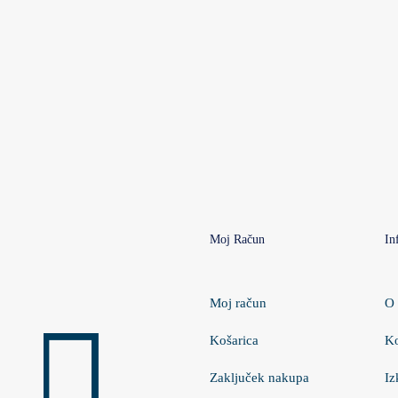
Moj Račun
In
Moj račun
O 
Košarica
Ko
Zaključek nakupa
Iz