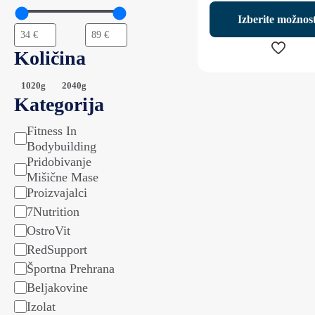
Izberite možnost
Količina
Ta
Količina
1020g
2040g
izdelek
Kategorija
ima
več
Fitness In
Kategorija
različic.
Bodybuilding
Možnost
Pridobivanje
lahko
Mišične Mase
izberete
Proizvajalci
na
7Nutrition
strani
OstroVit
izdelka
RedSupport
Športna Prehrana
Beljakovine
Izolat