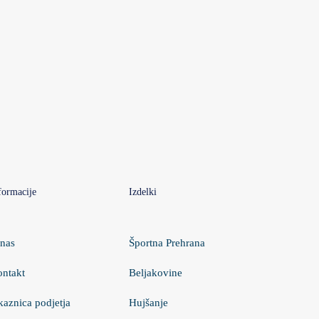
formacije
Izdelki
nas
Športna Prehrana
ntakt
Beljakovine
kaznica podjetja
Hujšanje