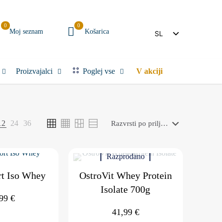
0
0
Moj seznam
Košarica
SL
IT
Proizvajalci
Poglej vse
V akciji
12
24
36
Razprodano
t Iso Whey
OstroVit Whey Protein
Isolate 700g
,99
€
41,99
€