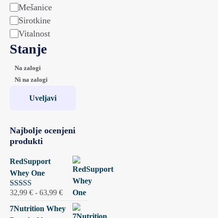
Mešanice
Sirotkine
Vitalnost
Stanje
Stanje
Na zalogi
Ni na zalogi
Uveljavi
Najbolje ocenjeni
produkti
RedSupport
Whey One
Cenovni
32,99
€
-
63,99
€
Ocenjeno
5.00
od 5
razpon:
7Nutrition Whey
od