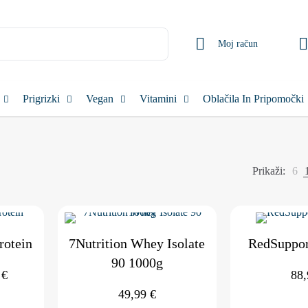
Moj račun
Prigrizki
Vegan
Vitamini
Oblačila In Pripomočki
zvrščeno
Prikaži:
6
ljubljenosti
rotein
7Nutrition Whey Isolate
RedSuppor
90 1000g
Cenovni
9
€
88
razpon:
49,99
€
od