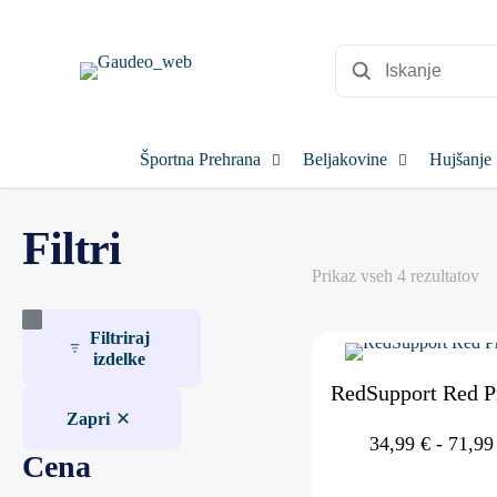
Športna Prehrana
Beljakovine
Hujšanje
Filtri
Ra
Prikaz vseh 4 rezultatov
po
pri
Filtriraj
izdelke
RedSupport Red P
Zapri
34,99
€
-
71,9
Cena