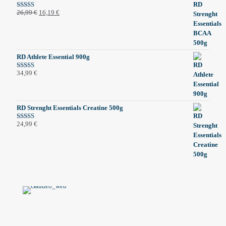
Izvirna
Trenutna
26,99
€
16,19
€
Ocenjeno
5.00
od 5
cena
cena
je
je:
bila:
16,19 €.
26,99 €.
RD Athlete Essential 900g
34,99
€
Ocenjeno
5.00
od 5
RD Strenght Essentials Creatine 500g
24,99
€
Ocenjeno
5.00
od 5