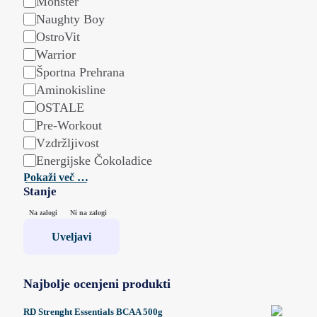
Monster
Naughty Boy
OstroVit
Warrior
Športna Prehrana
Aminokisline
OSTALE
Pre-Workout
Vzdržljivost
Energijske Čokoladice
Pokaži več …
Stanje
Stanje
Na zalogi
Ni na zalogi
Uveljavi
Najbolje ocenjeni produkti
RD Strenght Essentials BCAA 500g