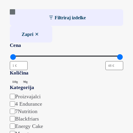
Filtriraj izdelke
Zapri
Cena
Količina
Količina
110g
90g
Kategorija
Kategorija
Proizvajalci
4 Endurance
7Nutrition
Blackfriars
Energy Cake