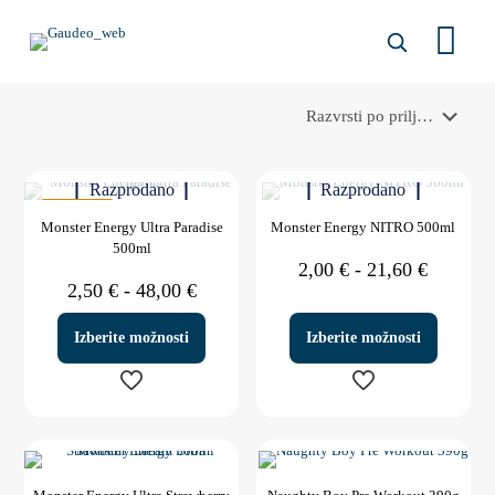
Razprodano
Razprodano
V AKCIJI
Monster Energy Ultra Paradise
Monster Energy NITRO 500ml
500ml
Cenovni
2,00
€
-
21,60
€
Cenovni
razpon:
2,50
€
-
48,00
€
razpon:
od
od
2,00 €
Izberite možnosti
Izberite možnosti
2,50 €
do
do
21,60 €
48,00 €
Ta
Ta
izdelek
izdelek
ima
ima
več
več