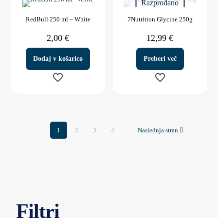
Razprodano
ima
več
RedBull 250 ml – White
7Nutrition Glycine 250g
različic.
Možnosti
2,00
€
12,99
€
lahko
izberete
na
Dodaj v košarico
Preberi več
strani
izdelka
1
2
3
4
Naslednja stran
Filtri