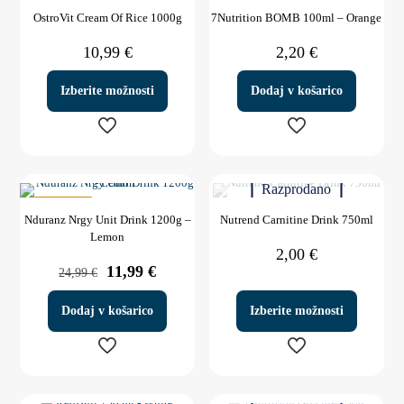
več
več
OstroVit Cream Of Rice 1000g
7Nutrition BOMB 100ml – Orange
različic.
različic.
Možnosti
Možnosti
10,99
€
2,20
€
lahko
lahko
izberete
izberete
na
na
Izberite možnosti
Dodaj v košarico
strani
strani
izdelka
izdelka
Ta
izdelek
Razprodano
ima
več
V AKCIJI
Nduranz Nrgy Unit Drink 1200g –
Nutrend Carnitine Drink 750ml
različic.
Lemon
Možnosti
2,00
€
lahko
Izvirna
Trenutna
11,99
€
24,99
€
izberete
cena
cena
na
je
je:
strani
Dodaj v košarico
Izberite možnosti
bila:
11,99 €.
izdelka
24,99 €.
Ta
izdelek