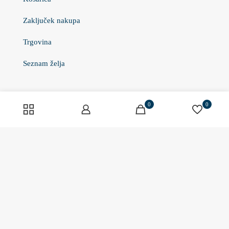
Zaključek nakupa
Trgovina
Seznam želja
Informacije
0
0
O nas
Kontakt
Izkaznica podjetja
Plačilo In Dostava
Piškotki