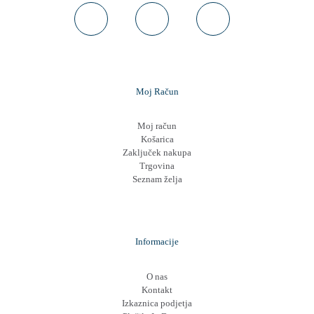
Moj Račun
Moj račun
Košarica
Zaključek nakupa
Trgovina
Seznam želja
Informacije
O nas
Kontakt
Izkaznica podjetja