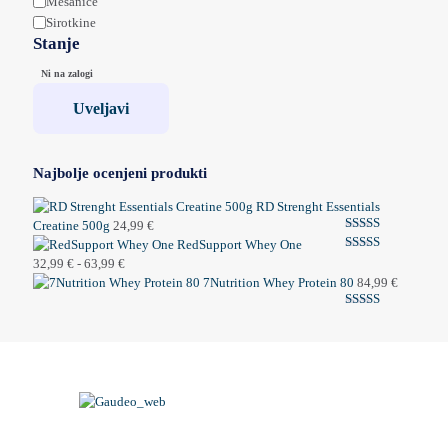
Mešanice
Sirotkine
Stanje
Stanje
Ni na zalogi
Uveljavi
Najbolje ocenjeni produkti
RD Strenght Essentials
Creatine 500g
24,99
€
Ocenjeno
RedSupport Whey One
5.00
od 5
Ocenjeno
Cenovni
32,99
€
-
63,99
€
5.00
od 5
razpon:
7Nutrition Whey Protein 80
84,99
€
od
Ocenjeno
32,99 €
5.00
od 5
do
63,99 €