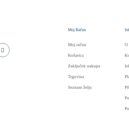
Moj Račun
In
Moj račun
O 
Košarica
Ko
Zaključek nakupa
Iz
Trgovina
Pl
Seznam želja
Pi
Po
Po