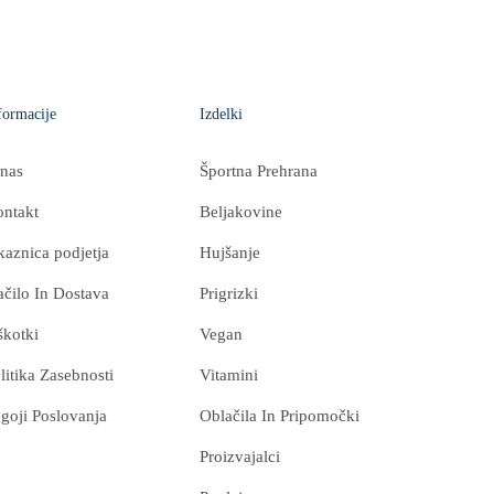
formacije
Izdelki
nas
Športna Prehrana
ntakt
Beljakovine
kaznica podjetja
Hujšanje
ačilo In Dostava
Prigrizki
škotki
Vegan
litika Zasebnosti
Vitamini
goji Poslovanja
Oblačila In Pripomočki
Proizvajalci