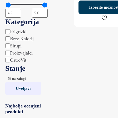
Izberite možnost
Kategorija
Ta
Prigrizki
Kategorija
izdelek
Brez Kalorij
ima
Sirupi
več
Proizvajalci
različic.
Možnost
OstroVit
lahko
Stanje
izberete
na
Stanje
Ni na zalogi
strani
Uveljavi
izdelka
Najbolje ocenjeni
produkti