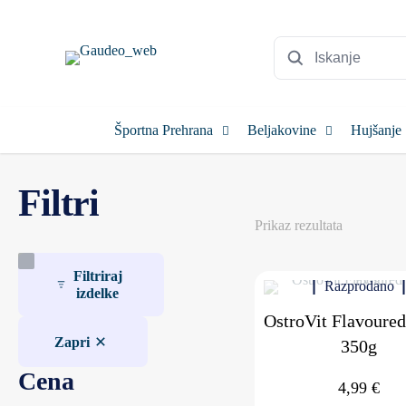
Športna Prehrana
Beljakovine
Hujšanje
Filtri
Prikaz rezultata
Filtriraj
Razprodano
izdelke
OstroVit Flavoure
Zapri
350g
Cena
4,99
€