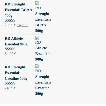
RD Strenght
Essentials BCAA
500g
Izvirna
Trenutna
26,99
€
16,19
€
Ocenjeno
5.00
od 5
cena
cena
je
je:
RD Athlete
bila:
16,19 €.
Essential 900g
26,99 €.
34,99
€
Ocenjeno
5.00
od 5
RD Strenght
Essentials
Creatine 500g
24,99
€
Ocenjeno
5.00
od 5