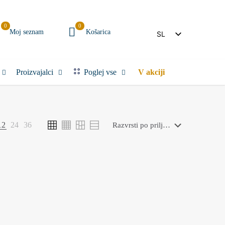
0
0
Moj seznam
Košarica
SL
IT
Proizvajalci
Poglej vse
V akciji
12
24
36