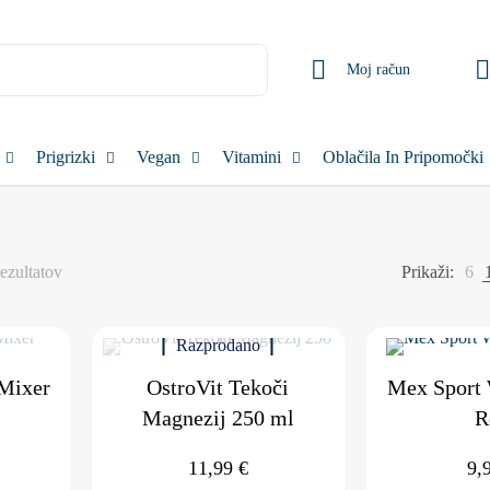
Moj račun
Prigrizki
Vegan
Vitamini
Oblačila In Pripomočki
Razvrščeno
ezultatov
Prikaži:
6
po
priljubljenosti
Razprodano
Mixer
OstroVit Tekoči
Mex Sport 
Magnezij 250 ml
R
11,99
€
9,