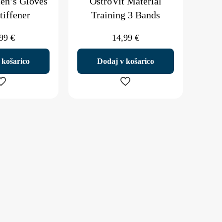
en’s Gloves
OstroVit Material
tiffener
Training 3 Bands
,99
€
14,99
€
 košarico
Dodaj v košarico