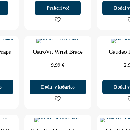
Preberi več
Dodaj v
Wraps
OstroVit Wrist Brace
Gaudeo F
9,99
€
2,
o
Dodaj v košarico
Dodaj v