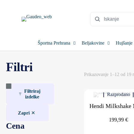
Športna Prehrana
Beljakovine
Hujšanje
Filtri
Prikazovanje 1–12 od 19 r
Filtriraj
Razprodano
izdelke
Hendi Milkshake 
Zapri
199,99
€
Cena