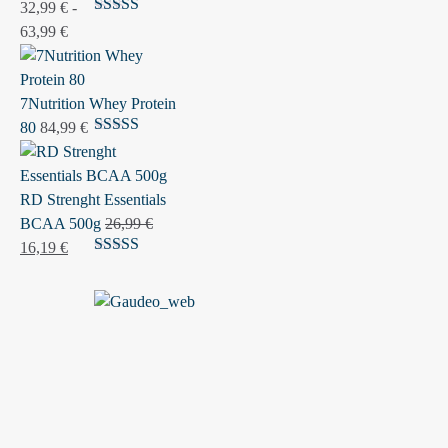
32,99
€
-
Ocenjeno
Cenovni
63,99
€
5.00
od 5
razpon:
od
32,99 €
7Nutrition Whey Protein
do
80
84,99
€
Ocenjeno
63,99 €
5.00
od 5
RD Strenght Essentials
BCAA 500g
26,99
€
Izvirna
Trenutna
16,19
€
Ocenjeno
cena
cena
5.00
od 5
je
je:
bila:
16,19 €.
26,99 €.