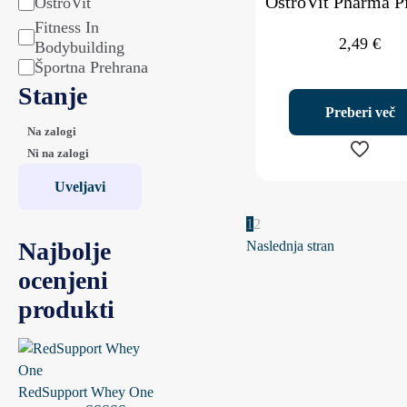
OstroVit Pharma P
OstroVit
Fitness In
2,49
€
Bodybuilding
Športna Prehrana
Stanje
Preberi več
Stanje
Na zalogi
Ni na zalogi
Uveljavi
1
2
Najbolje
Naslednja stran
ocenjeni
produkti
RedSupport Whey One