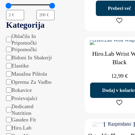
Preberi več
Kategorija
Oblačila In
Kategorija
Pripomočki
Pripomočki
Hiro.Lab Wrist 
Bidoni In Shakerji
Black
Elastike
Masažna Pištola
12,99
€
Oprema Za Vadbo
Rokavice
Dodaj v košaric
Proizvajalci
Dedicated
Nutrition
Gaudeo Fit
Razprodano
Hiro.Lab