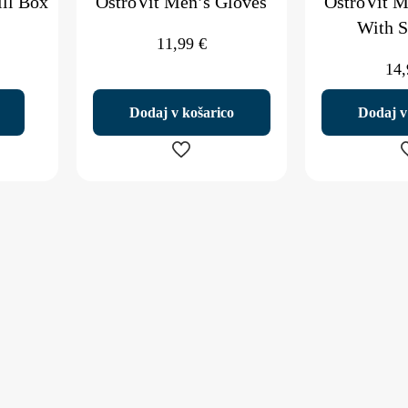
ill Box
OstroVit Men’s Gloves
OstroVit M
With S
11,99
€
14
Dodaj v košarico
Dodaj v