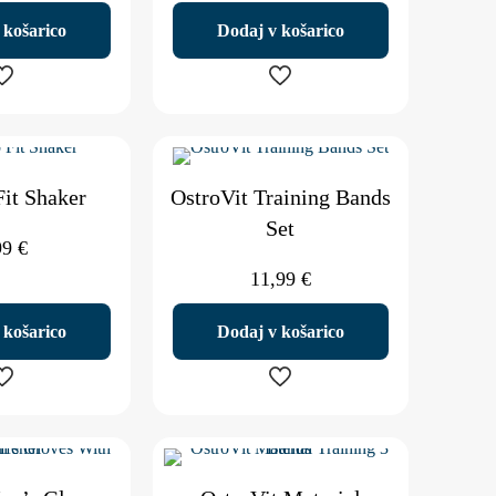
 košarico
Dodaj v košarico
it Shaker
OstroVit Training Bands
Set
99
€
11,99
€
 košarico
Dodaj v košarico