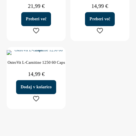
Možnosti
Možnosti
21,99
€
14,99
€
lahko
lahko
izberete
izberete
na
na
Preberi več
Preberi več
strani
strani
izdelka
izdelka
OstroVit L-Carnitine 1250 60 Caps
14,99
€
Dodaj v košarico