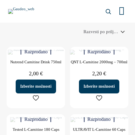
Razprodano
Razprodano
Nutrend Carnitine Drink 750ml
QNT L-Carnitine 2000mg – 700ml
2,00
€
2,20
€
Izberite možnosti
Izberite možnosti
Ta
Ta
izdelek
izdelek
Razprodano
Razprodano
ima
ima
več
več
Tested L-Carnitine 180 Caps
ULTRAVIT L-Carnitine 60 Caps
različic.
različic.