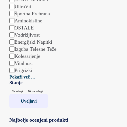
UltraVit
Športna Prehrana
Aminokisline
OSTALE
Vzdržljivost
Energijski Napitki
Izguba Telesne Teže
Kolesarjenje
Vitalnost
Prigrizki
Pokaži več …
Stanje
Stanje
Na zalogi
Ni na zalogi
Uveljavi
Najbolje ocenjeni produkti