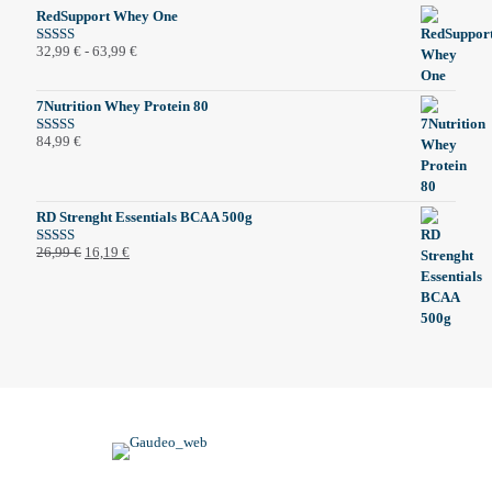
RedSupport Whey One
Cenovni
32,99
€
-
63,99
€
Ocenjeno
5.00
od 5
razpon:
od
7Nutrition Whey Protein 80
32,99 €
do
84,99
€
Ocenjeno
63,99 €
5.00
od 5
RD Strenght Essentials BCAA 500g
Izvirna
Trenutna
26,99
€
16,19
€
Ocenjeno
5.00
od 5
cena
cena
je
je:
bila:
16,19 €.
26,99 €.