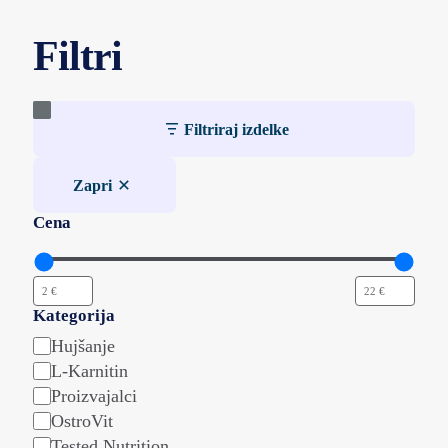
Filtri
Filtriraj izdelke
Zapri
Cena
Kategorija
Kategorija
Hujšanje
L-Karnitin
Proizvajalci
OstroVit
Tested Nutrition