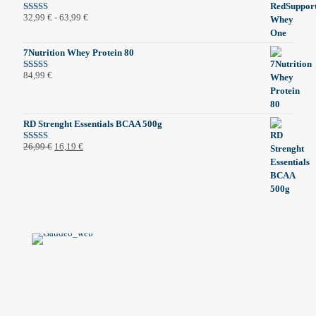
Fascia
32,99
€
-
63,99
€
Valutato
5.00
su 5
di
prezzo:
7Nutrition Whey Protein 80
da
32,99 €
84,99
€
Valutato
a
5.00
su 5
63,99 €
RD Strenght Essentials BCAA 500g
Il
Il
26,99
€
16,19
€
Valutato
5.00
su 5
prezzo
prezzo
originale
attuale
era:
è:
26,99 €.
16,19 €.