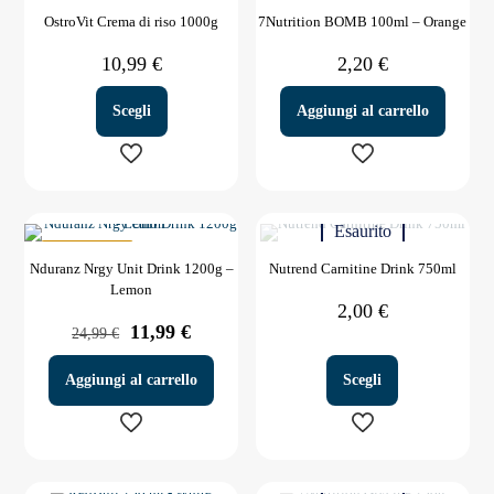
più
più
OstroVit Crema di riso 1000g
7Nutrition BOMB 100ml – Orange
varianti.
varianti.
Le
Le
10,99
€
2,20
€
opzioni
opzioni
possono
possono
essere
essere
Scegli
Aggiungi al carrello
scelte
scelte
nella
nella
pagina
pagina
Questo
del
del
prodotto
prodotto
prodotto
Esaurito
ha
più
IN OFFERTA
Nduranz Nrgy Unit Drink 1200g –
Nutrend Carnitine Drink 750ml
varianti.
Lemon
Le
2,00
€
opzioni
Il
Il
11,99
€
24,99
€
possono
prezzo
prezzo
essere
originale
attuale
scelte
Aggiungi al carrello
Scegli
era:
è:
nella
24,99 €.
11,99 €.
pagina
del
Questo
prodotto
prodotto