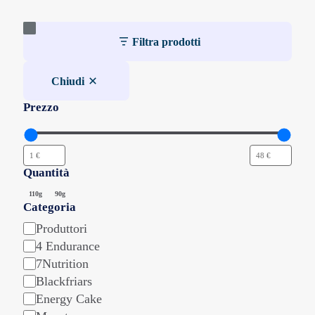
Filtra prodotti
Chiudi
Prezzo
Quantità
Quantità
110g
90g
Categoria
Categoria
Produttori
4 Endurance
7Nutrition
Blackfriars
Energy Cake