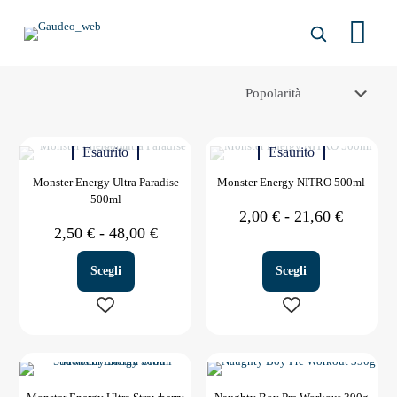
Esaurito
Esaurito
IN OFFERTA
Monster Energy Ultra Paradise
Monster Energy NITRO 500ml
500ml
Fascia
2,00
€
-
21,60
€
Fascia
di
2,50
€
-
48,00
€
di
prezzo:
prezzo:
da
Scegli
Scegli
da
2,00 €
2,50 €
a
a
21,60 €
48,00 €
Questo
Questo
prodotto
prodotto
ha
ha
più
più