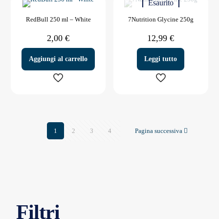
Esaurito
ha
più
RedBull 250 ml – White
7Nutrition Glycine 250g
varianti.
Le
2,00
€
12,99
€
opzioni
possono
essere
Aggiungi al carrello
Leggi tutto
scelte
nella
pagina
del
prodotto
1
2
3
4
Pagina successiva
Filtri