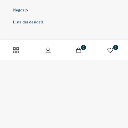
Negozio
Lista dei desideri
Informazioni
0
0
Chi siamo
Contatto
Scheda aziendale
Pagamento e consegna
Biscotti
Informativa sulla privacy