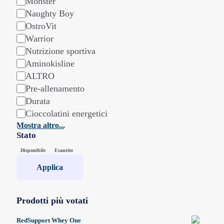
Monster
Naughty Boy
OstroVit
Warrior
Nutrizione sportiva
Aminokisline
ALTRO
Pre-allenamento
Durata
Cioccolatini energetici
Mostra altro...
Stato
Stato
Disponibile
Esaurito
Applica
Prodotti più votati
RedSupport Whey One