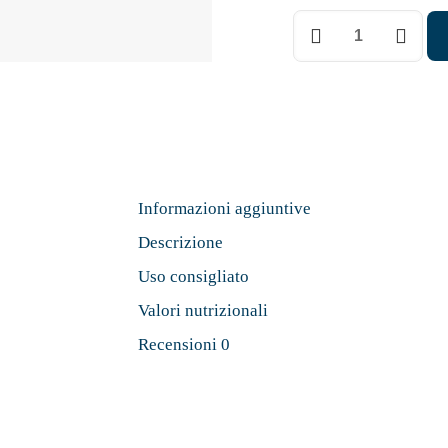
Frutilu
Instant
Napitek
10g
quantità
Informazioni aggiuntive
Descrizione
Uso consigliato
Valori nutrizionali
Recensioni
0