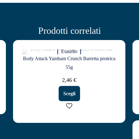
Prodotti correlati
Esaurito
Body Attack Yambam Crunch Barretta proteica
55g
2,46
€
Scegli
Questo
prodotto
ha