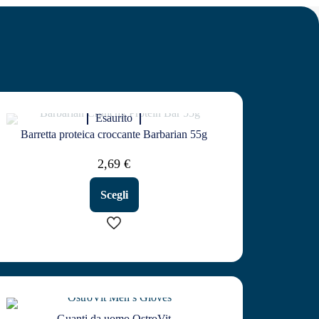
Esaurito
Barretta proteica croccante Barbarian 55g
2,69
€
Scegli
Questo
prodotto
ha
più
varianti.
Guanti da uomo OstroVit