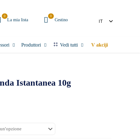
0
0
La mia lista
Cestino
IT
SL
ssori
Produttori
Vedi tutti
V akciji
nda Istantanea 10g