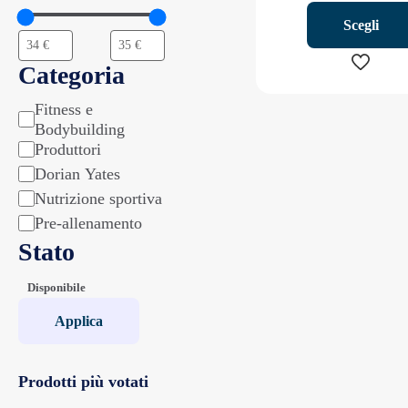
Scegli
Categoria
Questo
Fitness e
Categoria
prodott
Bodybuilding
ha
Produttori
più
Dorian Yates
varianti.
Nutrizione sportiva
Le
Pre-allenamento
opzioni
Stato
possono
essere
Stato
Disponibile
scelte
nella
Applica
pagina
del
prodott
Prodotti più votati