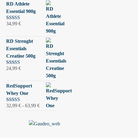
RD Athlete
Essential 900g
34,99
€
Valutato
5.00
su 5
RD Strenght
Essentials
Creatine 500g
24,99
€
Valutato
5.00
su 5
RedSupport
Whey One
Fascia
32,99
€
-
63,99
€
Valutato
5.00
su 5
di
prezzo:
da
32,99 €