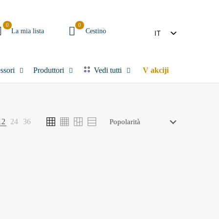
0
0
La mia lista
Cestino
IT
SL
ssori
Produttori
Vedi tutti
V akciji
12
24
36