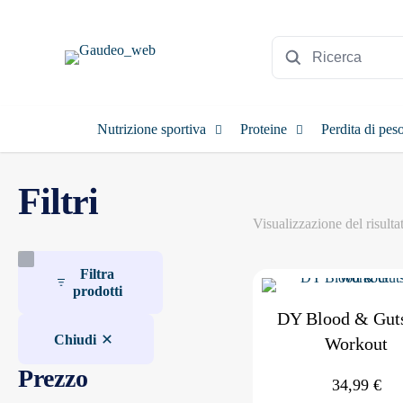
Nutrizione sportiva
Proteine
Perdita di pes
Filtri
Visualizzazione del risulta
Filtra
prodotti
DY Blood & Guts
Chiudi
Workout
Prezzo
34,99
€