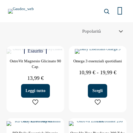
Esaurito
OstroVit Magnesio Glicinato 90
Omega 3 essenziali quotidiani
Cap.
Fascia
10,99
€
-
19,99
€
di
13,99
€
prezzo:
da
Leggi tutto
Scegli
10,99 €
a
19,99 €
Questo
prodotto
ha
più