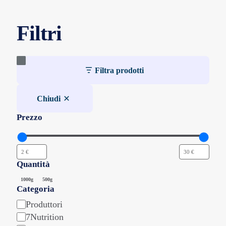
del
prodotto
Filtri
Filtra prodotti
Chiudi
Prezzo
Quantità
Quantità
1000g
500g
Categoria
Categoria
Produttori
7Nutrition