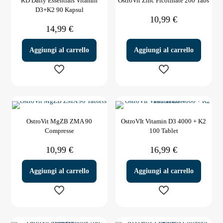
RD Daily Essentials Vitamin
OstroVit Zinc Picolinate 200 Tabs
varianti.
D3+K2 90 Kapsul
Le
10,99
€
opzioni
14,99
€
possono
essere
scelte
Aggiungi al carrello
Aggiungi al carrello
nella
pagina
del
prodotto
OstroVit MgZB ZMA 90
OstroVIt Vitamin D3 4000 + K2
Compresse
100 Tablet
10,99
€
16,99
€
Aggiungi al carrello
Aggiungi al carrello