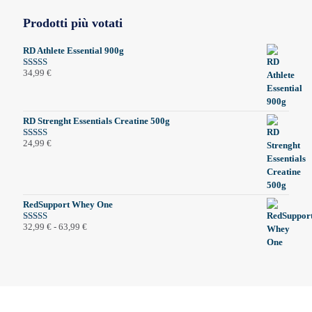
Prodotti più votati
RD Athlete Essential 900g
34,99
€
Valutato
5.00
su 5
RD Strenght Essentials Creatine 500g
24,99
€
Valutato
5.00
su 5
RedSupport Whey One
Fascia
32,99
€
-
63,99
€
Valutato
5.00
su 5
di
prezzo:
da
32,99 €
a
63,99 €