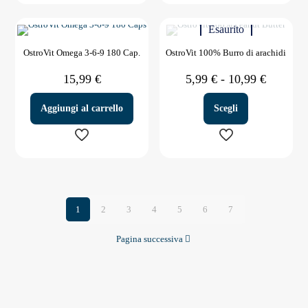
Esaurito
OstroVit Omega 3-6-9 180 Cap.
OstroVit 100% Burro di arachidi
Fascia
15,99
€
5,99
€
-
10,99
€
di
prezzo:
Aggiungi al carrello
Scegli
da
5,99 €
a
10,99 €
Questo
prodotto
ha
più
1
2
3
4
5
6
varianti.
7
Le
opzioni
Pagina successiva
possono
essere
scelte
nella
pagina