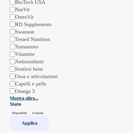
BioTech USA
NutVit
OstroVit
RD Supplements
Swanson
Tested Nutrition
Yamamoto
Vitamine
Antiossidanti
Sentirsi bene
Ossa e articolazioni
Capelli e pelle
Omega 3
Mostra altro...
Stato
Stato
Disponibile
Esaurito
Applica