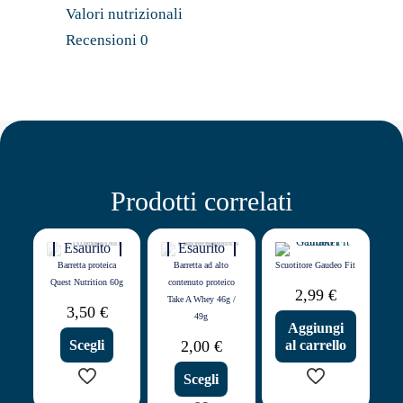
Valori nutrizionali
Recensioni
0
Prodotti correlati
Esaurito
Esaurito
Barretta proteica
Barretta ad alto
Scuotitore Gaudeo Fit
Quest Nutrition 60g
contenuto proteico
2,99
€
Take A Whey 46g /
3,50
€
49g
Aggiungi
Scegli
2,00
€
al carrello
Scegli