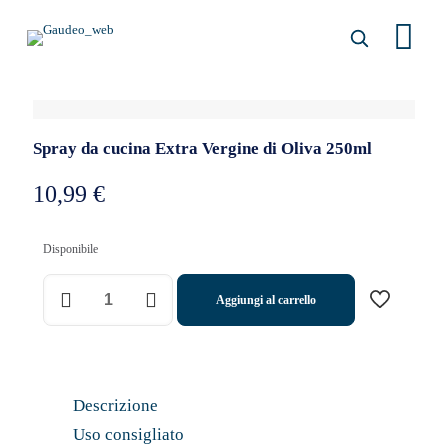
Spray da cucina Extra Vergine di Oliva 250ml
10,99
€
Disponibile
Cooking
Aggiungi al carrello
Spray
Extra
Virgin
Olive
250ml
quantità
Descrizione
Uso consigliato