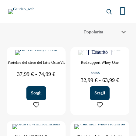
Esaurito
Proteine del siero del latte OstroVit
RedSupport Whey One
Fascia
37,99
€
-
74,99
€
Valutato
di
Fascia
32,99
€
-
63,99
€
5.00
prezzo:
di
su 5
da
prezzo:
Scegli
Scegli
37,99 €
da
a
32,99 €
74,99 €
a
63,99 €
Questo
Questo
prodotto
prodotto
ha
ha
più
più