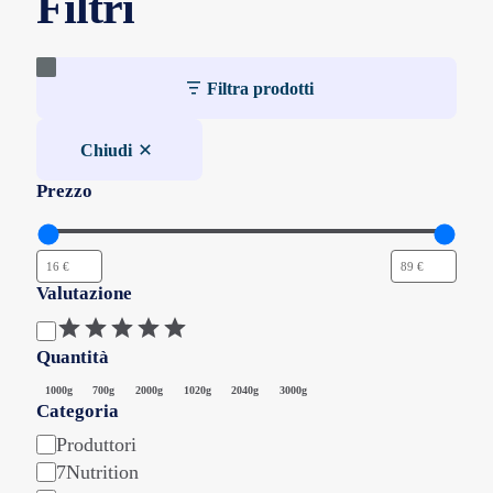
Filtri
prodotto
prodotto
Filtra prodotti
Chiudi
Prezzo
Valutazione
Valutazione
Quantità
Quantità
1000g
700g
2000g
1020g
2040g
3000g
Categoria
Categoria
Produttori
7Nutrition