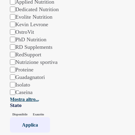
Applied Nutrition
Dedicated Nutrition
Evolite Nutrition
Kevin Levrone
OstroVit
PhD Nutrition
RD Supplements
RedSupport
Nutrizione sportiva
Proteine
Guadagnatori
Isolato
Caseina
Mostra altro...
Stato
Stato
Disponibile
Esaurito
Applica