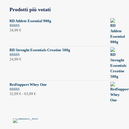
Prodotti più votati
RD Athlete Essential 900g
34,99
€
Valutato
5.00
su 5
RD Strenght Essentials Creatine 500g
24,99
€
Valutato
5.00
su 5
RedSupport Whey One
Fascia
32,99
€
-
63,99
€
Valutato
5.00
su 5
di
prezzo:
da
32,99 €
a
63,99 €