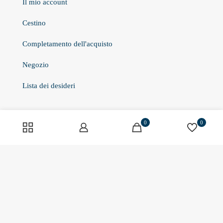
Il mio account
Cestino
Completamento dell'acquisto
Negozio
Lista dei desideri
Informazioni
0
0
Chi siamo
Contatto
Scheda aziendale
Pagamento e consegna