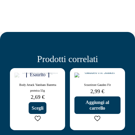
Prodotti correlati
Esaurito
Body Attack Yambam Barretta
Scuotitore Gaudeo Fit
2,99
€
proteica 55g
2,69
€
Aggiungi al
Scegli
carrello
Questo
prodotto