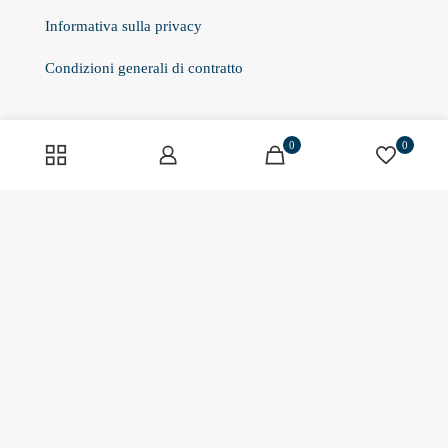
Informativa sulla privacy
Condizioni generali di contratto
Prodotti
0
0
Nutrizione sportiva
Proteine
Perdita di peso
Spuntini
Vegano
Vitamine