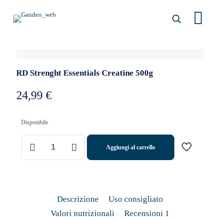
RD Strenght Essentials Creatine 500g
24,99
€
Disponibile
RD
Aggiungi al carrello
Strenght
Essentials
Creatine
500g
quantità
Descrizione
Uso consigliato
Valori nutrizionali
Recensioni
1