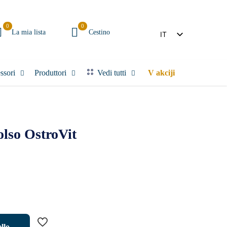
0
0
La mia lista
Cestino
IT
SL
ssori
Produttori
Vedi tutti
V akciji
olso OstroVit
llo