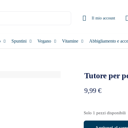
Il mio account
o
Spuntini
Vegano
Vitamine
Abbigliamento e acce
Tutore per p
9,99
€
Solo 1 pezzi disponibili
OstroVit
Aggiungi al carre