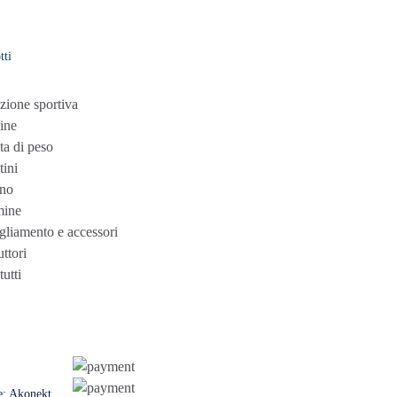
tti
zione sportiva
ine
ta di peso
tini
no
mine
gliamento e accessori
ttori
tutti
e:
Akonekt