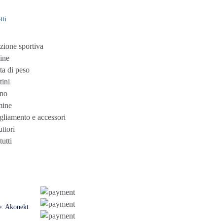
tti
zione sportiva
ine
ta di peso
tini
no
mine
gliamento e accessori
ttori
tutti
e:
Akonekt