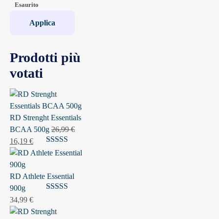
Stato
Esaurito
Applica
Prodotti più
votati
RD Strenght Essentials
BCAA 500g
26,99
€
Il
Il
16,19
€
Valutato
5.00
prezzo
prezzo
su 5
originale
attuale
era:
è:
RD Athlete Essential
26,99 €.
16,19 €.
900g
Valutato
5.00
34,99
€
su 5