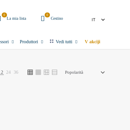
0
0
La mia lista
Cestino
IT
SL
ssori
Produttori
Vedi tutti
V akciji
12
24
36