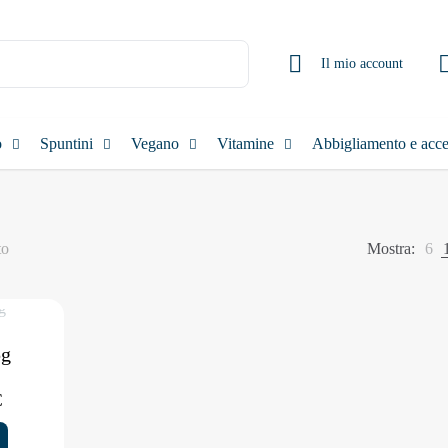
Il mio account
o
Spuntini
Vegano
Vitamine
Abbigliamento e acce
to
Mostra:
6
5g
Fascia
€
di
prezzo: