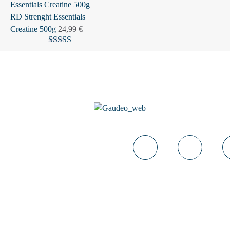
RD Strenght Essentials
Creatine 500g
24,99
€
Valutato
5.00
su 5