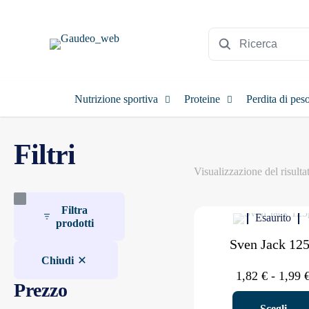
Nutrizione sportiva
Proteine
Perdita di pes
Filtri
Visualizzazione del risulta
Filtra
Esaurito
prodotti
Sven Jack 12
Chiudi
1,82
€
-
1,99
Prezzo
Scegli