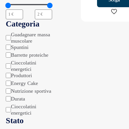
Categoria
Questo
prodott
Guadagnare massa
Categoria
ha
muscolare
più
Spuntini
varianti.
Barrette proteiche
Le
Cioccolatini
opzioni
energetici
possono
Produttori
essere
Energy Cake
scelte
Nutrizione sportiva
nella
pagina
Durata
del
Cioccolatini
prodott
energetici
Stato