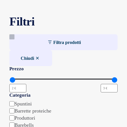
varianti.
varianti.
Le
Le
opzioni
opzioni
Filtri
possono
possono
essere
essere
scelte
scelte
nella
nella
pagina
pagina
Filtra prodotti
del
del
prodotto
prodotto
Chiudi
Prezzo
Categoria
Categoria
Spuntini
Barrette proteiche
Produttori
Barebells