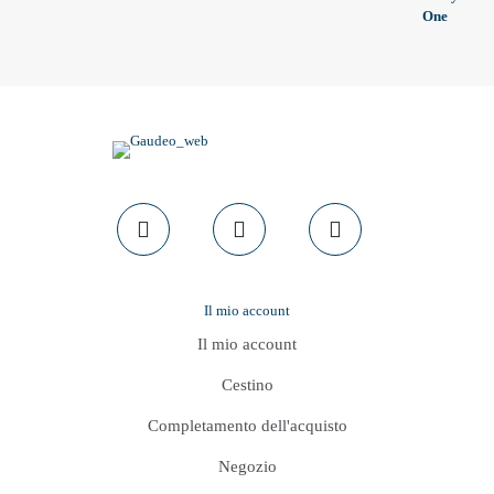
5.00
su 5
di
prezzo:
da
32,99 €
a
63,99 €
Il mio account
Il mio account
Cestino
Completamento dell'acquisto
Negozio