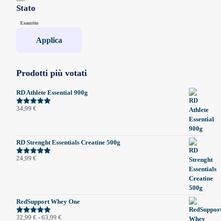
Stato
Stato
Esaurito
Applica
Prodotti più votati
RD Athlete Essential 900g
34,99
€
Valutato
5.00
su 5
RD Strenght Essentials Creatine 500g
24,99
€
Valutato
5.00
su 5
RedSupport Whey One
Fascia
32,99
€
-
63,99
€
Valutato