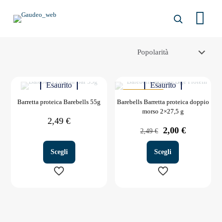
Esaurito
Esaurito
IN OFFERTA
Barretta proteica Barebells 55g
Barebells Barretta proteica doppio
morso 2×27,5 g
2,49
€
Il
Il
2,00
€
2,49
€
prezzo
prezzo
originale
attuale
Scegli
Scegli
era:
è:
2,49 €.
2,00 €.
Questo
Questo
prodotto
prodotto
ha
ha
più
più