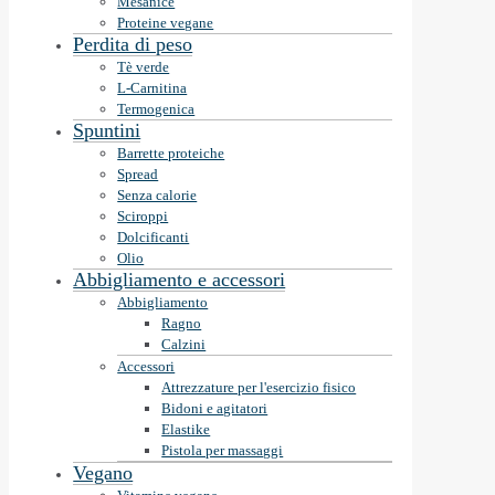
Mešanice
Proteine vegane
Perdita di peso
Tè verde
L-Carnitina
Termogenica
Spuntini
Barrette proteiche
Spread
Senza calorie
Sciroppi
Dolcificanti
Olio
Abbigliamento e accessori
Abbigliamento
Ragno
Calzini
Accessori
Attrezzature per l'esercizio fisico
Bidoni e agitatori
Elastike
Pistola per massaggi
Vegano