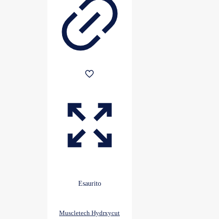
Esaurito
Muscletech Hydrxycut