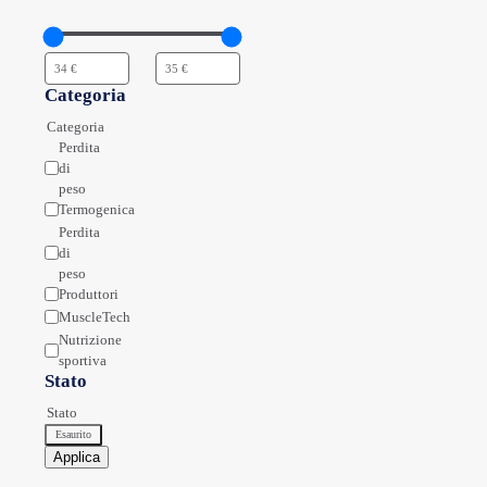
Categoria
Categoria
Perdita
di
peso
Termogenica
Perdita
di
peso
Produttori
MuscleTech
Nutrizione
sportiva
Stato
Stato
Esaurito
Applica