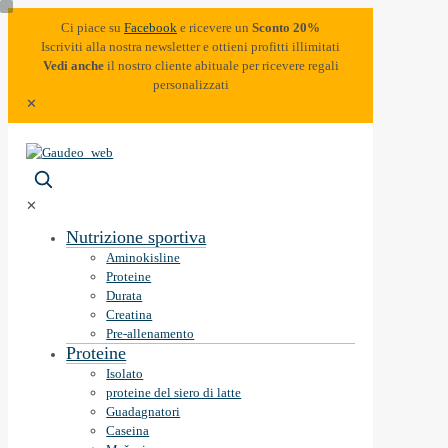
Ci piace su
Facebook
e ricevere un
Sconto 20%
Iscriviti alla nostra newsletter e ottieni profitti illimitati
Vedi anche
il nostro cliente abituale per ricevere regali
personalizzati
✕
✕
Nutrizione sportiva
Aminokisline
Proteine
Durata
Creatina
Pre-allenamento
Proteine
Isolato
proteine ​​del siero di latte
Guadagnatori
Caseina