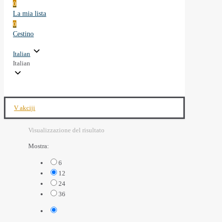
0
La mia lista
0
Cestino
Italian
Italian
V akciji
Visualizzazione del risultato
Mostra:
6
12
24
36