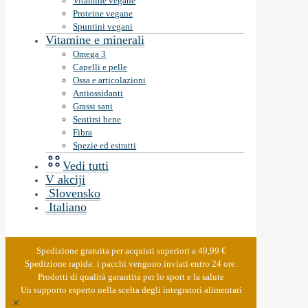
Vitamine vegane
Proteine vegane
Spuntini vegani
Vitamine e minerali
Omega 3
Capelli e pelle
Ossa e articolazioni
Antiossidanti
Grassi sani
Sentirsi bene
Fibra
Spezie ed estratti
Vedi tutti
V akciji
Slovensko
Italiano
Spedizione gratuita per acquisti superiori a 49,99 €
Spedizione rapida: i pacchi vengono inviati entro 24 ore.
Prodotti di qualità garantita per lo sport e la salute
Un supporto esperto nella scelta degli integratori alimentari
✕