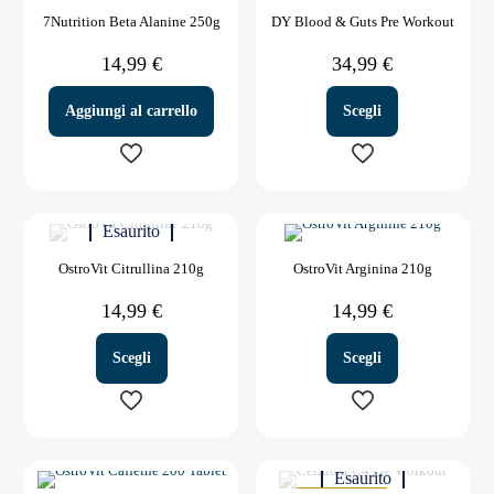
7Nutrition Beta Alanine 250g
DY Blood & Guts Pre Workout
14,99
€
34,99
€
Aggiungi al carrello
Scegli
Questo
prodotto
Esaurito
ha
più
OstroVit Citrullina 210g
OstroVit Arginina 210g
varianti.
Le
14,99
€
14,99
€
opzioni
possono
essere
Scegli
Scegli
scelte
nella
pagina
Questo
Questo
del
prodotto
prodotto
prodotto
Esaurito
ha
ha