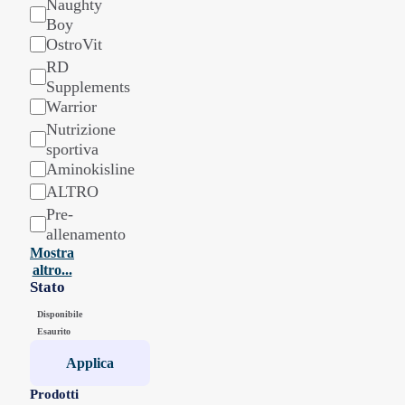
Naughty
Boy
OstroVit
RD
Supplements
Warrior
Nutrizione
sportiva
Aminokisline
ALTRO
Pre-
allenamento
Mostra
altro...
Stato
Stato
Disponibile
Esaurito
Applica
Prodotti