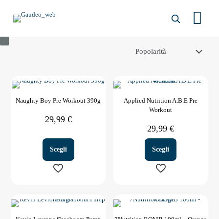
Naughty Boy Pre Workout 390g
Applied Nutrition A.B.E Pre
Workout
29,99
€
29,99
€
Scegli
Scegli
Questo
Questo
prodotto
prodotto
ha
ha
più
più