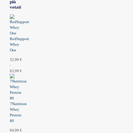
più
votati
RedSupport
Whey
One
32,99
€
to
u 5
-
63,99
€
Fascia
di
prezzo:
da
32,99 €
7Nutrition
a
Whey
63,99 €
Protein
80
84,99
€
to