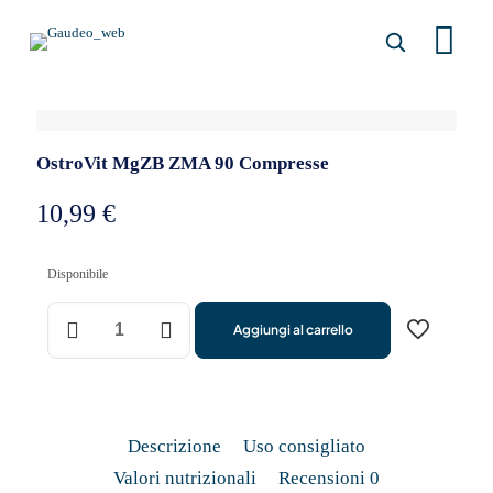
OstroVit MgZB ZMA 90 Compresse
10,99
€
Disponibile
OstroVit
Aggiungi al carrello
MgZB
ZMA
90
Tablets
quantità
Descrizione
Uso consigliato
Valori nutrizionali
Recensioni
0