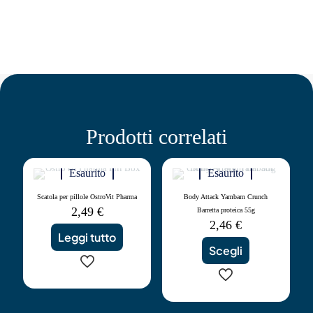
Prodotti correlati
Esaurito
Esaurito
Scatola per pillole OstroVit Pharma
Body Attack Yambam Crunch
2,49
€
Barretta proteica 55g
2,46
€
Leggi tutto
Scegli
Questo
prodotto