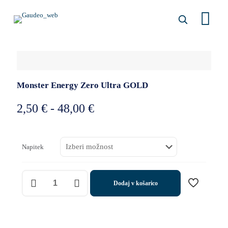
Monster Energy Zero Ultra GOLD
Cenovni
2,50
€
-
48,00
€
razpon:
od
Napitek
2,50 €
do
Monster
Dodaj v košarico
Energy
48,00 €
Zero
Ultra
GOLD
količina