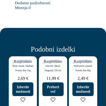
Dodatne podrobnosti
Mnenja
0
Podobni izdelki
Razprodano
Razprodano
Razprodano
Body Attack Yambam
OstroVit Tekoči
MyProtein Layered
Protein Bar 55g
Magnezij 250 ml
Protein Bar 60g
2,69
€
11,99
€
2,49
€
Izberite
Preberi
Izberite
možnosti
več
možnosti