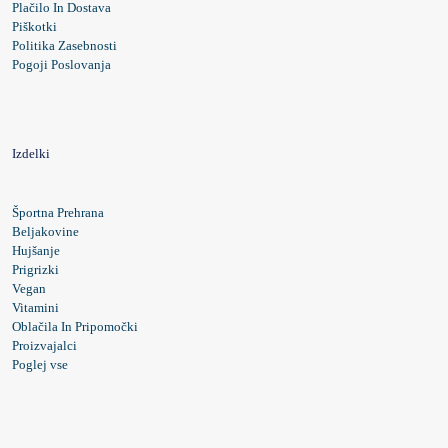
Plačilo In Dostava
Piškotki
Politika Zasebnosti
Pogoji Poslovanja
Izdelki
Športna Prehrana
Beljakovine
Hujšanje
Prigrizki
Vegan
Vitamini
Oblačila In Pripomočki
Proizvajalci
Poglej vse