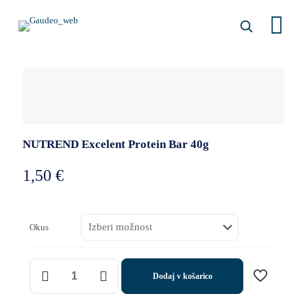
NUTREND Excelent Protein Bar 40g
1,50
€
Okus
NUTREND
Dodaj v košarico
Excelent
Protein
Bar