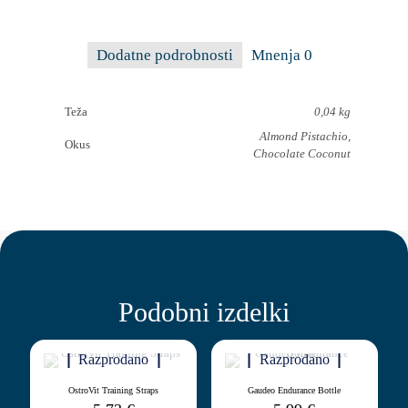
40g
količina
Dodatne podrobnosti
Mnenja
0
Teža
0,04 kg
Almond Pistachio,
Okus
Chocolate Coconut
Podobni izdelki
Razprodano
Razprodano
OstroVit Training Straps
Gaudeo Endurance Bottle