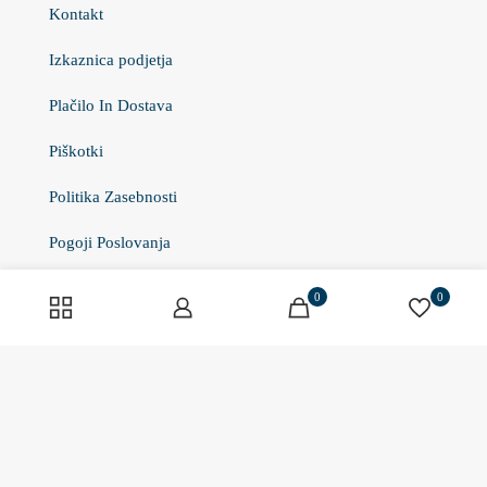
Kontakt
Izkaznica podjetja
Plačilo In Dostava
Piškotki
Politika Zasebnosti
Pogoji Poslovanja
0
0
Izdelki
Športna Prehrana
Beljakovine