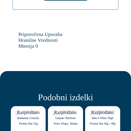
Priporočena Uporaba
Hranilne Vrednosti
Mnenja
0
Podobni izdelki
Razprodano
Razprodano
Razprodano
Barbarian Crunchy
Gaspari Nutrition
Take A Whey High
Protein Bar 55g
Wrist Wraps: Modra
Protein Bar 46g / 49g