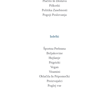
Plačilo In Dostava
Piškotki
Politika Zasebnosti
Pogoji Poslovanja
Izdelki
Športna Prehrana
Beljakovine
Hujšanje
Prigrizki
Vegan
Vitamini
Oblačila In Pripomočki
Proizvajalci
Poglej vse