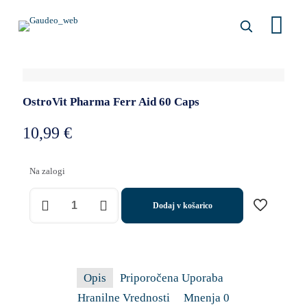
OstroVit Pharma Ferr Aid 60 Caps
10,99
€
Na zalogi
OstroVit
Dodaj v košarico
Pharma
Ferr
Aid
60
Caps
količina
Opis
Priporočena Uporaba
Hranilne Vrednosti
Mnenja
0