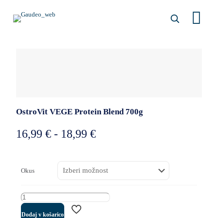
OstroVit VEGE Protein Blend 700g
Cenovni
16,99
€
-
18,99
€
razpon:
od
Okus
16,99 €
do
OstroVit
18,99 €
Dodaj v košarico
VEGE