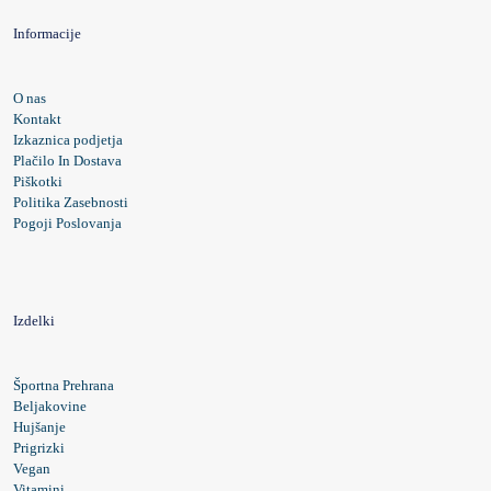
Informacije
O nas
Kontakt
Izkaznica podjetja
Plačilo In Dostava
Piškotki
Politika Zasebnosti
Pogoji Poslovanja
Izdelki
Športna Prehrana
Beljakovine
Hujšanje
Prigrizki
Vegan
Vitamini