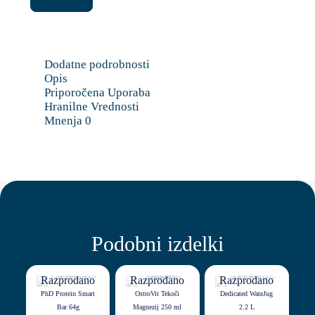
Protein
Blend
700g
količina
Dodatne podrobnosti
Opis
Priporočena Uporaba
Hranilne Vrednosti
Mnenja
0
Podobni izdelki
Razprodano
Razprodano
Razprodano
PhD Protein Smart
OstroVit Tekoči
Dedicated WateJug
Bar 64g
Magnezij 250 ml
2.2 L