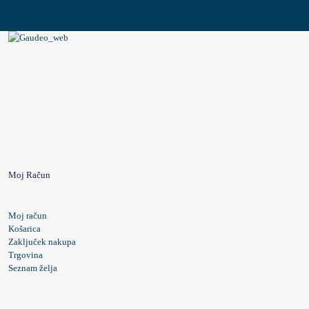
različic.
Možnosti
lahko
izberete
na
strani
izdelka
Moj Račun
Moj račun
Košarica
Zaključek nakupa
Trgovina
Seznam želja