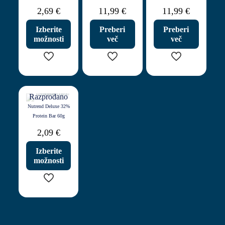
2,69
€
11,99
€
11,99
€
Izberite
Preberi
Preberi
možnosti
več
več
Ta
izdelek
ima
Razprodano
več
Nutrend Deluxe 32%
različic.
Protein Bar 60g
Možnosti
lahko
2,09
€
izberete
na
Izberite
strani
možnosti
izdelka
Ta
izdelek
ima
več