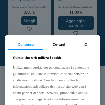
più
varianti.
Barretta proteica Quest Nutrition 60g
Set di bande di allenamento OstroVit
Le
3,50
€
11,99
€
opzioni
possono
Scegli
Aggiungi al
essere
carrello
scelte
nella
Questo
pagina
prodotto
del
Consenso
Dettagli
O
ha
prodotto
più
varianti.
Questo sito web utilizza i cookie
Le
opzioni
Utilizziamo i cookie per personalizzare i contenuti e
possono
essere
gli annunci, abilitare le funzioni di social network e
scelte
analizzare il traffico. Condividiamo inoltre le
nella
pagina
informazioni sull'utilizzo del nostro sito web con i
del
nostri partner di social network, pubblicità e analisi,
prodotto
che possono collegarle ad altre informazioni che