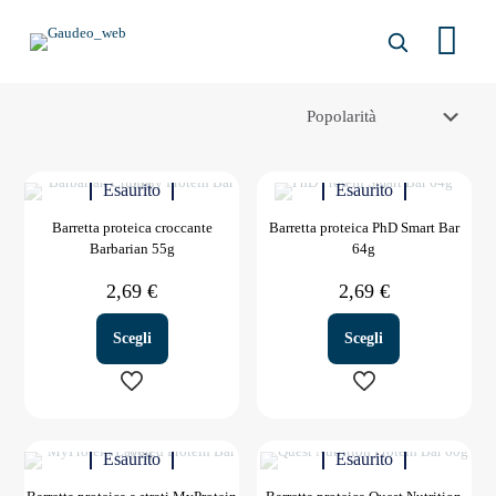
Esaurito
Esaurito
Barretta proteica croccante
Barretta proteica PhD Smart Bar
Barbarian 55g
64g
2,69
€
2,69
€
Scegli
Scegli
Questo
Questo
prodotto
prodotto
Esaurito
Esaurito
ha
ha
più
più