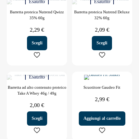
Esaurito
Esaurito
ha
ha
più
più
Barretta proteica Nutrend Qwizz
Barretta proteica Nutrend Deluxe
varianti.
varianti.
35% 60g
32% 60g
Le
Le
opzioni
opzioni
2,29
€
2,09
€
possono
possono
essere
essere
scelte
scelte
Scegli
Scegli
nella
nella
pagina
pagina
del
del
Questo
Questo
prodotto
prodotto
prodotto
prodotto
Esaurito
ha
ha
più
più
Barretta ad alto contenuto proteico
Scuotitore Gaudeo Fit
varianti.
varianti.
Take A Whey 46g / 49g
Le
Le
2,99
€
opzioni
opzioni
2,00
€
possono
possono
essere
essere
scelte
scelte
Scegli
Aggiungi al carrello
nella
nella
pagina
pagina
del
del