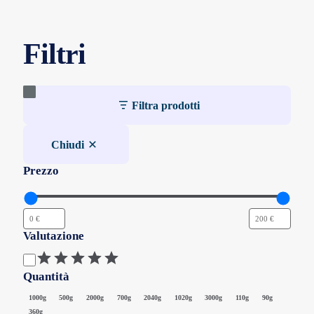
Filtri
Filtra prodotti
Chiudi
Prezzo
Valutazione
Valutazione
Quantità
Quantità
1000g
500g
2000g
700g
2040g
1020g
3000g
110g
90g
360g