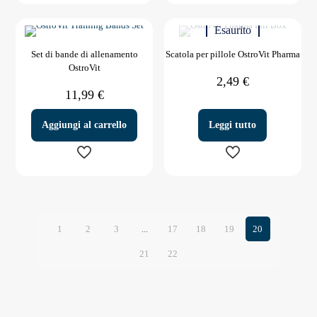
Questo
prodotto
prodotto
prodotto
Esaurito
ha
più
Set di bande di allenamento
Scatola per pillole OstroVit Pharma
varianti.
OstroVit
Le
2,49
€
opzioni
11,99
€
possono
essere
scelte
Aggiungi al carrello
Leggi tutto
nella
pagina
del
prodotto
1
2
3
...
17
18
19
20
21
22