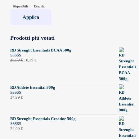
Stato
Disponibile
Esaurito
Applica
Prodotti più votati
RD Strenght Essentials BCAA 500g
Il
Il
26,99
€
16,19
€
Valutato
5.00
su 5
prezzo
prezzo
originale
attuale
era:
è:
26,99 €.
16,19 €.
RD Athlete Essential 900g
34,99
€
Valutato
5.00
su 5
RD Strenght Essentials Creatine 500g
24,99
€
Valutato
5.00
su 5